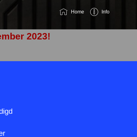
Home
Info
vember 2023!
maakt
digd
SP
CU
PvdD
er