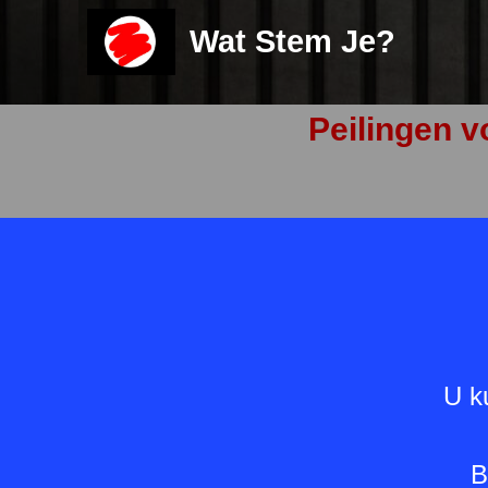
Wat Stem Je?
Peilingen v
Op 1
U k
VVD
PVV
CDA
B