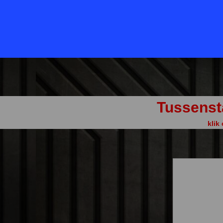
50+
SGP
DEN
LP
LEF
SPLIN
Tussenst
klik