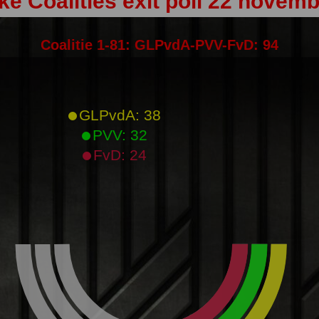
ke Coalities exit poll 22 novem
Coalitie 1-81: GLPvdA-PVV-FvD: 94
GLPvdA: 38
PVV: 32
FvD: 24