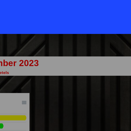
JA21
BVNL
VOLT
vdSport
PIRATENPARTIJGROENEN
SAMENVOORNEDERL
mber 2023
etels