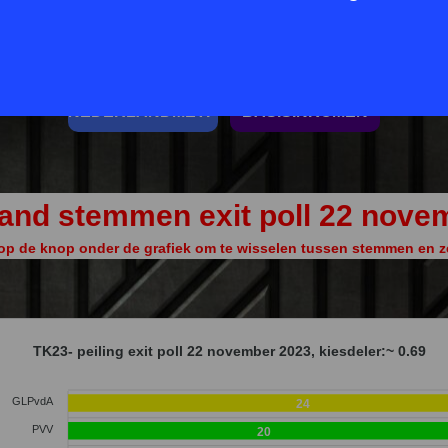
K
FvD
BIJ1
TER
BBB
NSC
P
NEDERLANDMETPLAN
BASISINKOMEN
and stemmen exit poll 22 nove
 op de knop onder de grafiek om te wisselen tussen stemmen en z
TK23- peiling exit poll 22 november 2023, kiesdeler:~ 0.69
GLPvdA
24
PVV
20