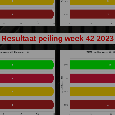
Resultaat peiling week 42 2023
<