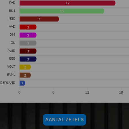
FvD
17
BIJ1
15
NSC
7
VVD
3
D66
3
CU
3
PvdD
3
BBB
3
VOLT
2
BVNL
2
EDERLAND
1
0
6
12
18
AANTAL ZETELS