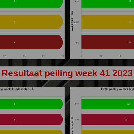
<
Resultaat peiling week 41 2023
<