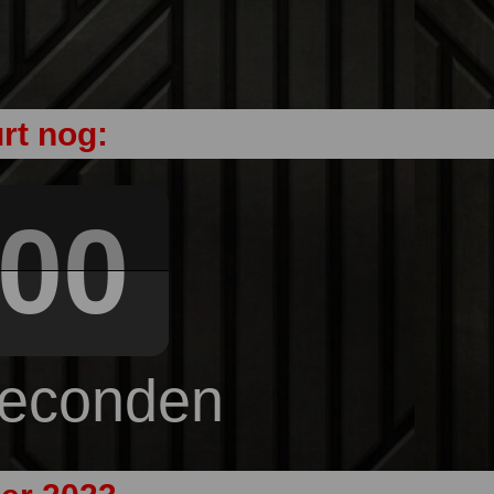
rt nog:
00
econden