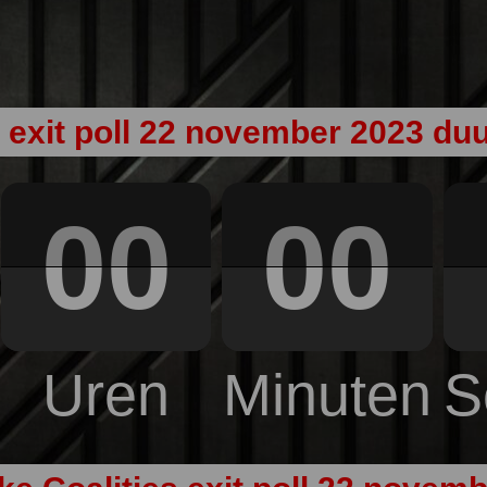
g exit poll 22 november 2023 duu
00
00
Uren
Minuten
S